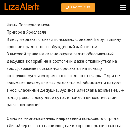
8 800 700 54 52
Июнь. Полпервого ночи.
Пригород Ярославля.
В лесу мерцают огоньки поисковых фонарей. Вдруг тишину
пронзает радостно-возбуждённый лай собаки.
В высокой траве на склоне оврага лежит обессиленный
дедушка, который не в состоянии даже откликнуться на
зов. Довольные поисковики бросаются на помощь
потерявшемуся, а мокрая с головы до ног овчарка Одри не
понимает, почему все так радостно её обнимают и целуют
в нос. Спасённый дедушка, Зудинов Вячеслав Васильевич, 74
года, провёл в лесу двое суток и найден кинологическим
расчётом живым!
Одно из многочисленных направлений поискового отряда
«ЛизаАлерт» – это наши мощные и хорошо организованные