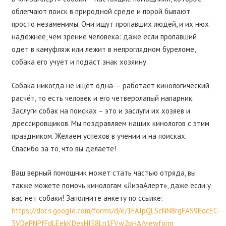
облегчают поиск в природной среде и порой бывают
просто незаменимы. Они ищут пропавших людей, и их нюх
надёжнее, чем зрение человека: даже если пропавший
одет в камуфляж или лежит в непроглядном буреломе,
собака его учует и подаст знак хозяину.
Собака никогда не ищет одна-– работает кинологический
расчёт, то есть человек и его четверолапый напарник.
Заслуги собак на поисках – это и заслуги их хозяев и
дрессировщиков. Мы поздравляем наших кинологов с этим
праздником. Желаем успехов в учении и на поисках.
Спасибо за то, что вы делаете!
Ваш верный помощник может стать частью отряда, вы
также можете помочь кинологам «ЛизаАлерт», даже если у
вас нет собаки! Заполните анкету по ссылке:
https://docs.google.com/forms/d/e/1FAIpQLScNN8rgFAS9EqcEC-
3VDePNPfFdLEekKDesHI58Ln1FVw2pHA/viewform