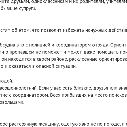
ните друзьям, одноклассникам и их родителям, учителям
 бывшие супруги.
естят об этом, что позволит избежать ненужных действи
обсудив это с полицией и координатором отряда. Ориен
ии о пропавшем не поможет и может даже помешать пои
 он находится в своём районе, расклеенные ориентировк
о и оказаться в опасной ситуации.
людей.
ершеннолетний. Если у вас есть близкие, друзья или зн
тие с координатором. Всех прибывших на место поисков
овольцами.
е растерянную женщину, одетую явно не по погоде, и с