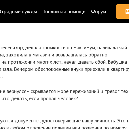
Отрядные нужды
Топливная помощь
Форум
елевизор, делала громкость на максимум, наливала чай
а, заходила в магазин и возвращалась обратно.
 на протяжении многих лет, начал давать сбой. Бабушк
ечала. Вечером обеспокоенные внуки приехали в квартир
и…
е вернулся» скрывается море переживаний и тревог тех,
что делать, если пропал человек?
уются документы, удостоверяющие вашу личность. Это н
но в любом отделении полиции или позвонив по номеру 