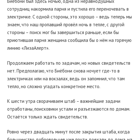
Биёбони был здесь ночью, одна из неравнодушных
сотрудниц накормила парня и пустила его переночевать в
электричке. С одной стороны, это хорошо – ведь теперь мы
знаем, что наш пропавший провёл ночь в тепле, с другой
стороны – поиск мог бы завершиться раньше, если бы
приютившая парня женщина сообщила бы о нём на горячую
линию «
ЛизаАлерт»
.
Продолжаем работать по задачам, но новых свидетельств
нет. Предполагаю, что Биёбони снова ночует где-то в
электричках или на вокзалах, ведь он запомнил, что там
тепло, но сложно угадать конкретное место.
К шести утра сворачиваем штаб – важнейшие задачи
отработаны, поисковики устали и разъезжаются по домам.
Остаётся только ждать свидетельств.
Ровно через двадцать минут после закрытия штаба, когда
большинство добровольцев уже почти доехали до дома, на