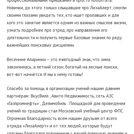
профессиональными «фишками» и просто поболтать.
Новички, до этого только слышавшие про ЛизаАлерт, смогли
своими глазами увидеть тех, кто ищет пропавших и для
кого это занятие является одним из важных смыслов жизни,
узнать подробнее про отряд, про направления его
деятельности и получить первые базовые знания по ряду
важнейших поисковых дисциплин.
Весенние Апаринки – это ежегодный знак, что зима
закончилась, а летний сезон, богатый на лесные поиски,
вот-вот начнётся. И мы к нему готовы!
Спасибо за помощь в организации учений нашим давним
партнёрам: ВкусВилл , Авито Недвижимость, сеть АЗС
«Газпромнефть» , Делимобиль . Площадкой для проведения
учений по традиции стал Московский учебный центр ФПС.
Огромная благодарность всем нашим друзьям от всего
отряда «ЛизаАлерт» и от тех людей, которые будут
спасены благодаря полученным с вашей помощью знаниям и