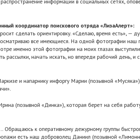
распространение информации в социальных сетях, опов
онный координатор поискового отряда «ЛизаАлерт»:
росит сделать ориентировку. «Сделаю, время есть», — ду
сматриваю все имеющиеся. На одной фотографии наш п
отре именно этой фотографии на моих глазах выступили 
ать рассылки, начать искать, но впереди рабочий день, и 
аркизе и напарнику инфоргу Марии (позывной «Мусяка»).
ачи».
рина (позывной «Динка»), которая берет на себя работ
й… Обращаюсь к оперативному дежурному группы быстрог
пропажи есть наш доброволец Даниил (позывной «Лимонни