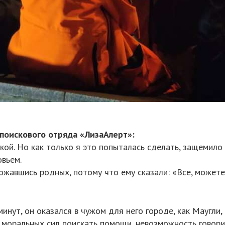
 поискового отряда «ЛизаАлерт»:
й. Но как только я это попыталась сделать, защемило с
овьем.
ожавшись родных, потому что ему сказали: «Все, можете
инут, он оказался в чужом для него городе, как Маугли,
е моральных сил поискать помощи, невозможность говор