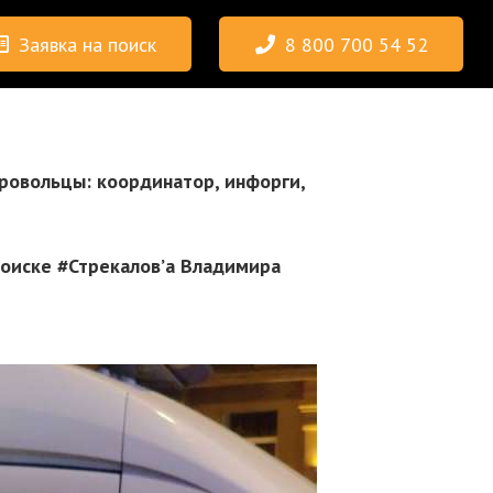
Заявка на поиск
8 800 700 54 52
бровольцы: координатор, инфорги,
поиске #Стрекалов’а Владимира