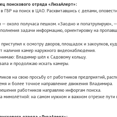
ец поискового отряда «ЛизаАлерт»:
 в ГБР на поиск в ЦАО. Расквитавшись с делами, оповест
 — около получаса пешком. «Заодно и попатрулирую», —
полнения задачи информацию, ориентировку на пропавш
 приступил к осмотру дворов, площадок и закоулков, куд
т наличия камер наружного видеонаблюдения.
нимаю: Владимир шёл к Садовому кольцу.
зала и продолжаю искать камеры.
ликов на свою просьбу от работников предприятий, расп
емя и более точное направление движения Владимира.
решения работников направляю инфоргам поиска.
ла мимолётной: на самом нужном и важном отрезке пути 
оискового отряда «ЛизаАлерт»: