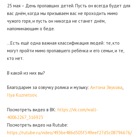
25 мая – День пропавших детей. Пусть он всегда будет для
вас днём, когда мы призываем вас не проходить мимо
чужого горя, и пусть он никогда не станет днём,
напоминающим о беде.
…Есть ещё одна важная классификация людей: те, кто
могут пройти мимо пропавшего ребёнка и его семьи, и те,
кто нет.
В какой из них вы?
Благодарим за озвучку ролика и музыку:
Антона Звукова
,
Ilya Kuznetsov
.
Посмотреть видео в ВК:
https://vk.com/wall-
40062267_316923
Посмотреть видео на Rutube:
https://rutube.ru/video/493be486d505f349eef27d5c08796676/