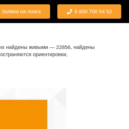
Заявка на поиск
8 800 700 54 52
 них найдены живыми — 22856, найдены
ространяются ориентировки,