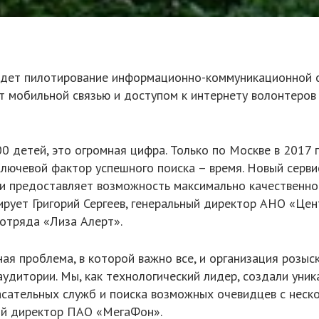
едет пилотирование информационно-коммуникационной 
т мобильной связью и доступом к интернету волонтеров 
 детей, это огромная цифра. Только по Москве в 2017 г
. Ключевой фактор успешного поиска – время. Новый сер
и предоставляет возможность максимально качественно
рует Григорий Сергеев, генеральный директор АНО «Це
отряда «Лиза Алерт».
ая проблема, в которой важно все, и организация розыс
удитории. Мы, как технологический лидер, создали уни
асательных служб и поиска возможных очевидцев с неско
ый директор ПАО «МегаФон».