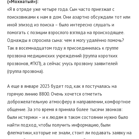
(«Мохнатый»):
«Я в отряде уже четыре года. Сын часто приезжал с
поисковиками к нам в дом. Они азартно обсуждали тот или
иной эпизод из поиска – было интересно слушать и
помогать с позиции взрослого взгляда на происходящее.
Однажды я спросила сына: чем я могу удалённо помочь?
Так в восемнадцатом году я присоединилась к группе
прозвона медицинских учреждений (группа коротких
прозвонов, #ГКП), а сейчас учусь прозвону заявителей
(группа прозвона).
А еще в январе 2023 будет год, как я постучалась на
горячую линию 8800. Очень хочется отметить
доброжелательную атмосферу в направлении, комфортное
общение. За это время я приняла более тысячи звонков:
были истерики – и к людям в таком состоянии нужно было
найти подход, чтобы получить информацию, были
флегматики, которые не знали, стоит ли подавать заявку на