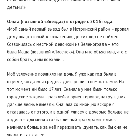
детьми!».
Ольга (позывной «Звезда») в отряде с 2016 года:
«Мой самый первый выезд был в Истринский район – пропал
дедушка, который, к сожалению, до сих пор не найден.
Созвонилась с местной девочкой из Зеленограда – это
была Маша (позывной «Лисёнок»). Она мне объяснила, что с
собой брать, и мы поехали…
Моё увлечение повлияло на дочь. Я уже как год была в
отряде, когда моя средняя дочь решила помогать мне. На
тот момент ей было 17 лет. Сначала у неё были только
городские задачи – расклейка ориентировок, патруль, ну а
дальше лесные выезды. Сначала со мной, но вскоре я
отказалась от этого, и в одной «лисе» с дочерью больше не
ходила – для меня это был личный «раздражитель»: я
начинала больше за неё переживать, думать, как бы она не
упала, и так далее.