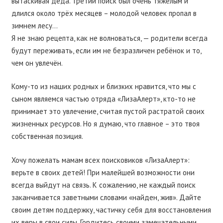
вытаскивая деда. Третий поиск был очень тяжёлым и
длился около трёх месяцев – молодой человек пропал в
зимнем лесу…
Я не знаю рецепта, как не волноваться, — родители всегда
будут переживать, если им не безразличен ребёнок и то,
чем он увлечён.
Кому-то из наших родных и близких нравится, что мы с
сыном являемся частью отряда «ЛизаАлерт», кто-то не
принимает это увлечение, считая пустой растратой своих
жизненных ресурсов. Но я думаю, что главное – это твоя
собственная позиция.
Хочу пожелать мамам всех поисковиков «ЛизаАлерт»:
верьте в своих детей! При малейшей возможности они
всегда выйдут на связь. К сожалению, не каждый поиск
заканчивается заветными словами «найден, жив». Дайте
своим детям поддержку, частичку себя для восстановления
их веры в свои силы. Гордитесь своими замечательными