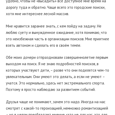
удобно, чтобы не «высадить» всё доступное мне время на
дорогу туда и обратно. Чаще всего это городские поиски,
хотя мне интереснее лесной массив.
Мне нравится заранее знать, с кем пойду на задачу. Не
люблю суету и вынужденное ожидание, хотя понимаю, что
это неизбежная часть в организации поисков. Мне приятнее
взять автоном и сделать его в своём темпе.
Обе моих дочери отпраздновали совершеннолетие первым
выходом на поиск. Я не знаю подробностей поисков, в
которых участвуют дети, – разве что они поделятся чем-то
увлекательным. Они умеют это делать, а если не умеют –
учатся. Это нормально, здесь нет экстремального спорта.
Поэтому я просто наблюдаю за развитием событий.
Друзья чаще не понимают, зачем это надо. Иногда на нас
смотрят с какой-то героизацией, немножко романтизацией
– но в целом преобладает мнение «это не для нас, это для