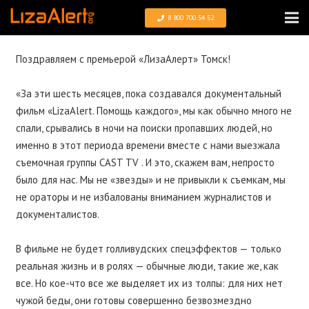
8 800 700 54 52
Поздравляем с премьерой «
ЛизаАлерт» Томск
!
«За эти шесть месяцев, пока создавался документальный
фильм «LizaAlert. Помощь каждого», мы как обычно много не
спали, срывались в ночи на поиски пропавших людей, но
именно в этот периода времени вместе с нами выезжала
съемочная группы CAST TV . И это, скажем вам, непросто
было для нас. Мы не «звезды» и не привыкли к съемкам, мы
не ораторы и не избалованы вниманием журналистов и
документалистов.
В фильме не будет голливудских спецэффектов — только
реальная жизнь и в ролях — обычные люди, такие же, как
все. Но кое-что все же выделяет их из толпы: для них нет
чужой беды, они готовы совершенно безвозмездно